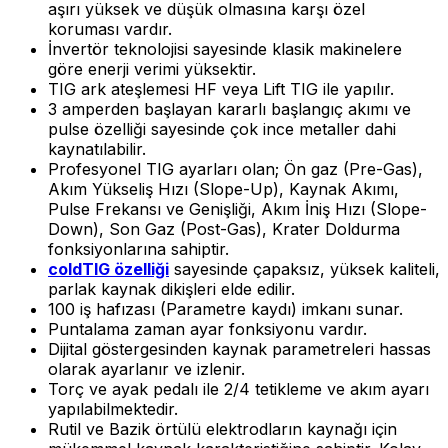
aşırı yüksek ve düşük olmasına karşı özel
koruması vardır.
İnvertör teknolojisi sayesinde klasik makinelere
göre enerji verimi yüksektir.
TIG ark ateşlemesi HF veya Lift TIG ile yapılır.
3 amperden başlayan kararlı başlangıç akımı ve
pulse özelliği sayesinde çok ince metaller dahi
kaynatılabilir.
Profesyonel TIG ayarları olan; Ön gaz (Pre-Gas),
Akım Yükseliş Hızı (Slope-Up), Kaynak Akımı,
Pulse Frekansı ve Genişliği, Akım İniş Hızı (Slope-
Down), Son Gaz (Post-Gas), Krater Doldurma
fonksiyonlarına sahiptir.
coldTIG özelliği
sayesinde çapaksız, yüksek kaliteli,
parlak kaynak dikişleri elde edilir.
100 iş hafızası (Parametre kaydı) imkanı sunar.
Puntalama zaman ayar fonksiyonu vardır.
Dijital göstergesinden kaynak parametreleri hassas
olarak ayarlanır ve izlenir.
Torç ve ayak pedalı ile 2/4 tetikleme ve akım ayarı
yapılabilmektedir.
Rutil ve Bazik örtülü elektrodların kaynağı için